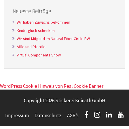
Neueste Beiträge
Wir haben Zuwachs bekommen
Kinderglück schenken
Wir sind Mitglied im Natural Fiber Circle BW
Äffle und Pferdle
Virtual Components Show
WordPress Cookie Hinweis von Real Cookie Banner
Copyright 2026 Stickerei Keinath GmbH
Impressum
Datenschutz
AGB’s